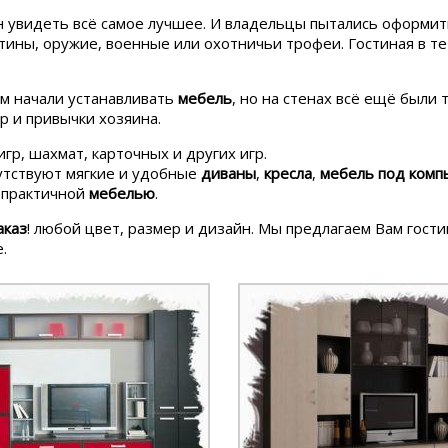
зан увидеть всё самое лучшее. И владельцы пытались оформи
тины, оружие, военные или охотничьи трофеи. Гостиная в те 
ом начали устанавливать
мебель
, но на стенах всё ещё были
р и привычки хозяина.
гр, шахмат, карточных и других игр.
сутствуют мягкие и удобные
диваны
,
кресла
,
мебель под комп
и практичной
мебелью
.
аказ
! любой цвет, размер и дизайн. Мы предлагаем Вам гос
.