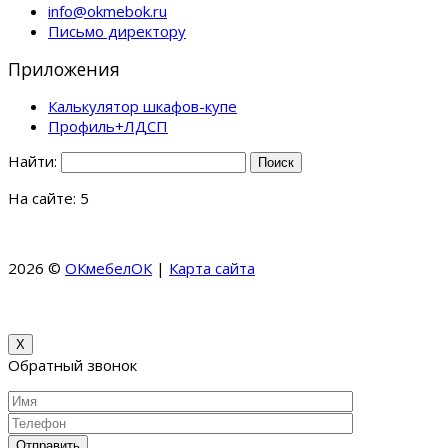
info@okmebok.ru
Письмо директору
Приложения
Калькулятор шкафов-купе
Профиль+ЛДСП
Найти:
На сайте: 5
2026 ©
ОКмебелОК
|
Карта сайта
КоллекционерЪ –
Коллекция Банкнот и Монет
МКМ Мебель – Купить кухни
на заказ в Москве и области
X
Обратный звонок