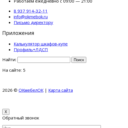
Работаем ежедневно с 09:00 — 21:00
8 937 914-32-11
info@okmebok.ru
Письмо директору
Приложения
Калькулятор шкафов-купе
Профиль+ЛДСП
Найти:
На сайте: 5
2026 ©
ОКмебелОК
|
Карта сайта
КоллекционерЪ –
Коллекция Банкнот и Монет
МКМ Мебель – Купить кухни
на заказ в Москве и области
X
Обратный звонок