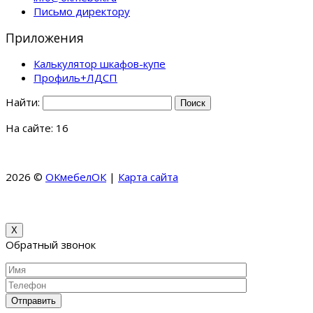
Письмо директору
Приложения
Калькулятор шкафов-купе
Профиль+ЛДСП
Найти:
На сайте: 16
2026 ©
ОКмебелОК
|
Карта сайта
КоллекционерЪ –
Коллекция Банкнот и Монет
МКМ Мебель – Купить кухни
на заказ в Москве и области
X
Обратный звонок