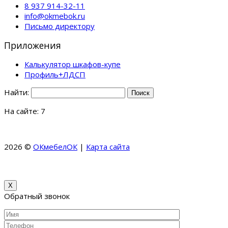
8 937 914-32-11
info@okmebok.ru
Письмо директору
Приложения
Калькулятор шкафов-купе
Профиль+ЛДСП
Найти:
На сайте: 7
2026 ©
ОКмебелОК
|
Карта сайта
КоллекционерЪ –
Коллекция Банкнот и Монет
МКМ Мебель – Купить кухни
на заказ в Москве и области
X
Обратный звонок