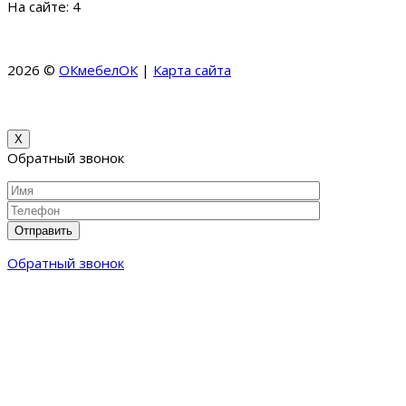
На сайте: 4
2026 ©
ОКмебелОК
|
Карта сайта
КоллекционерЪ –
Коллекция Банкнот и Монет
МКМ Мебель – Купить кухни
на заказ в Москве и области
X
Обратный звонок
Обратный звонок