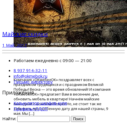
Майские скидки
1 Май, 2017
Работаем ежедневно с 09:00 — 21:00
8 937 914-32-11
info@okmebok.ru
Компания «ОКмебелОК» поздравляет всех с
Письмо директору
праздником трудящихся и с праздником Великой
Победы! Весна — это время обновлений! И компания
Приложения
«ОКмебелОК» предлагает Вам в весенние дни,
обновить мебель в квартире! Начнём майские
Калькулятор шкафов-купе
выходные с новой мебелью! Но, не стоит так же
Профиль+ЛДСП
забывать про особенную дату для нашей страны, 9
мая. Мы […]
Найти: